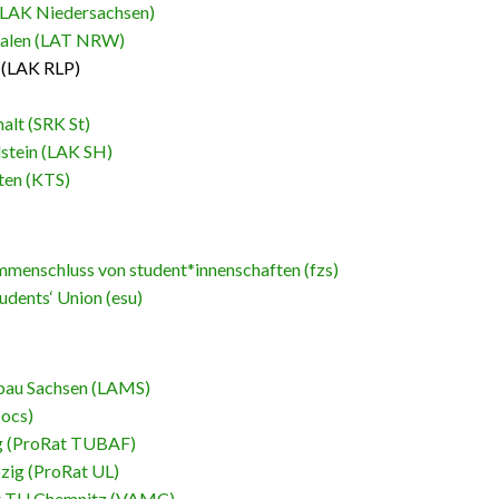
(LAK Niedersachsen)
falen (LAT NRW)
(LAK RLP)
alt (SRK St)
stein (LAK SH)
ten (KTS)
mmenschluss von student*innenschaften (fzs)
udents‘ Union (esu)
bau Sachsen (LAMS)
ocs)
g (ProRat TUBAF)
zig (ProRat UL)
er TU Chemnitz (VAMC)