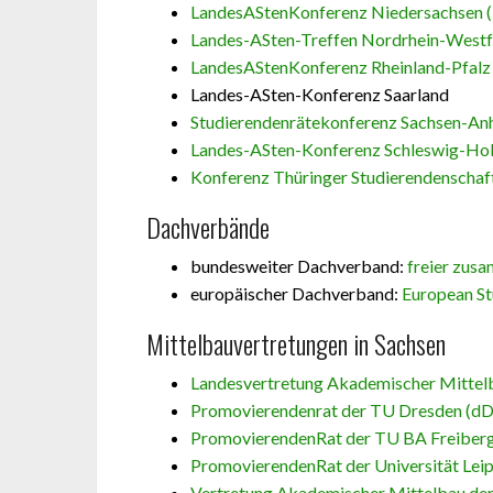
LandesAStenKonferenz Niedersachsen 
Landes-ASten-Treffen Nordrhein-West
LandesAStenKonferenz Rheinland-Pfalz
Landes-ASten-Konferenz Saarland
Studierendenrätekonferenz Sachsen-Anh
Landes-ASten-Konferenz Schleswig-Hol
Konferenz Thüringer Studierendenschaf
Dachverbände
bundesweiter Dachverband:
freier zusa
europäischer Dachverband:
European St
Mittelbauvertretungen in Sachsen
Landesvertretung Akademischer Mittel
Promovierendenrat der TU Dresden (dD
PromovierendenRat der TU BA Freiber
PromovierendenRat der Universität Leip
Vertretung Akademischer Mittelbau d