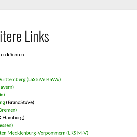
tere Links
lfen könnten.
Württemberg (LaStuVe BaWü)
ayern)
in)
ung
(BrandStuVe)
Bremen)
K Hamburg)
essen)
aften Mecklenburg-Vorpommern (LKS M-V)