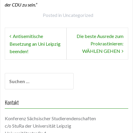
der CDU zu sein.“
Posted in
Uncategorized
Beitragsnavigation
Antisemitische
Die beste Ausrede zum
Prokrastinieren:
Besetzung an Uni Leipzig
WÄHLEN GEHEN
beenden!
Suchen
nach:
Kontakt
Konferenz Sächsischer Studierendenschaften
c/o StuRa der Universität Leipzig