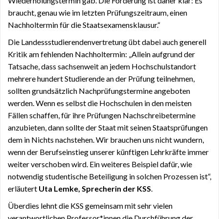
Wiederholungstermin gab. Die Forderung ist daher klar: Es
braucht, genau wie im letzten Prüfungszeitraum, einen
Nachholtermin für die Staatsexamensklausur.“
Die Landessstudierendenvertretung übt dabei auch generell
Kritik am fehlenden Nachholtermin: „Allein aufgrund der
Tatsache, dass sachsenweit an jedem Hochschulstandort
mehrere hundert Studierende an der Prüfung teilnehmen,
sollten grundsätzlich Nachprüfungstermine angeboten
werden. Wenn es selbst die Hochschulen in den meisten
Fällen schaffen, für ihre Prüfungen Nachschreibetermine
anzubieten, dann sollte der Staat mit seinen Staatsprüfungen
dem in Nichts nachstehen. Wir brauchen uns nicht wundern,
wenn der Berufseinstieg unserer künftigen Lehrkräfte immer
weiter verschoben wird. Ein weiteres Beispiel dafür, wie
notwendig studentische Beteiligung in solchen Prozessen ist“,
erläutert
Uta Lemke, Sprecherin der KSS
.
Überdies lehnt die KSS gemeinsam mit sehr vielen
verantwortlichen Professor*innen die Durchführung der