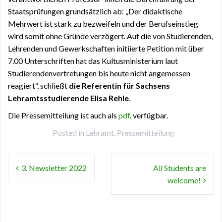
Staatsprüfungen grundsätzlich ab: „Der didaktische
Mehrwert ist stark zu bezweifeln und der Berufseinstieg
wird somit ohne Gründe verzögert. Auf die von Studierenden,
Lehrenden und Gewerkschaften initiierte Petition mit über
7.00 Unterschriften hat das Kultusministerium laut
Studierendenvertretungen bis heute nicht angemessen
reagiert“, schließt
die Referentin für Sachsens
Lehramtsstudierende Elisa Rehle
.
Die Pressemitteilung ist auch als
pdf
. verfügbar.
Posted in
Lehramt
,
Pressemitteilung
Beitragsnavigation
3. Newsletter 2022
All Students are
welcome!