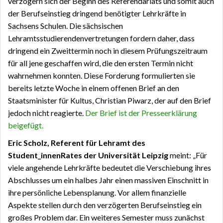
verzögern sich der Beginn des Referendariats und somit auch
der Berufseinstieg dringend benötigter Lehrkräfte in
Sachsens Schulen. Die sächsischen
Lehramtsstudierendenvertretungen fordern daher, dass
dringend ein Zweittermin noch in diesem Prüfungszeitraum
für all jene geschaffen wird, die den ersten Termin nicht
wahrnehmen konnten. Diese Forderung formulierten sie
bereits letzte Woche in einem offenen Brief an den
Staatsminister für Kultus, Christian Piwarz, der auf den Brief
jedoch nicht reagierte.
Der Brief ist der Presseerklärung
beigefügt.
Eric Scholz, Referent für Lehramt des
Student_innenRates der Universität Leipzig
meint: „Für
viele angehende Lehrkräfte bedeutet die Verschiebung ihres
Abschlusses um ein halbes Jahr einen massiven Einschnitt in
ihre persönliche Lebensplanung. Vor allem finanzielle
Aspekte stellen durch den verzögerten Berufseinstieg ein
großes Problem dar. Ein weiteres Semester muss zunächst