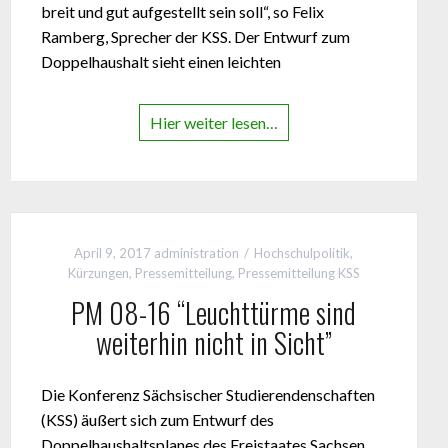
breit und gut aufgestellt sein soll“, so Felix
Ramberg, Sprecher der KSS. Der Entwurf zum
Doppelhaushalt sieht einen leichten
Hier weiter lesen…
April 9, 2017
administration
Hochschulpolitik
,
Kürzungen
,
Pressemitteilung
,
Pressemitteilung KSS
PM 08-16 “Leuchttürme sind
weiterhin nicht in Sicht”
Die Konferenz Sächsischer Studierendenschaften
(KSS) äußert sich zum Entwurf des
Doppelhaushaltsplanes des Freistaates Sachsen