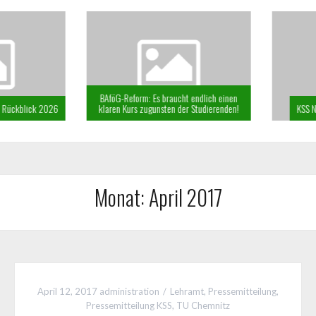
BAföG-Reform: Es braucht endlich einen
Rückblick 2026
klaren Kurs zugunsten der Studierenden!
KSS New
Monat:
April 2017
April 12, 2017
administration
Lehramt
,
Pressemitteilung
,
Pressemitteilung KSS
,
TU Chemnitz