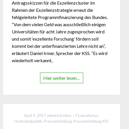
Antragsskizzen für die Exzellenzcluster im
Rahmen der Exzellenzstrategie erneut die
fehlgeleitete Programmfinanzierung des Bundes.
“Von dem vielen Geld was ausschließlich einigen
Universitäten für acht Jahre zugesprochen wird
und somit ‘exzellente Forschung’ fördern soll
kommt bei der unterfinanzierten Lehre nicht an”,
erläutert Daniel Irmer, Sprecher der KSS. “Es wird
wiederholt verkannt,
Hier weiter lesen…
April 9, 2017
administration
Föderalismus
,
Hochschulpolitik
,
Pressemitteilung
,
Pressemitteilung KSS