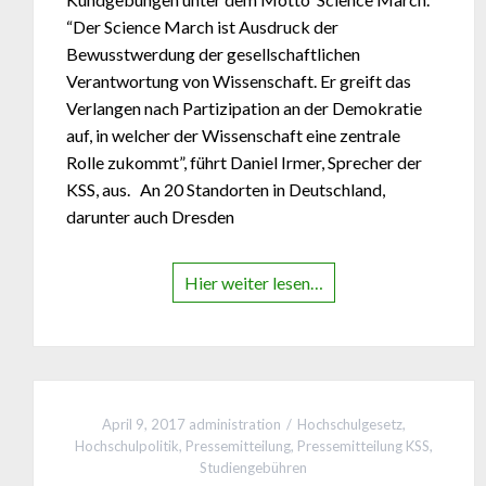
“Der Science March ist Ausdruck der
Bewusstwerdung der gesellschaftlichen
Verantwortung von Wissenschaft. Er greift das
Verlangen nach Partizipation an der Demokratie
auf, in welcher der Wissenschaft eine zentrale
Rolle zukommt”, führt Daniel Irmer, Sprecher der
KSS, aus. An 20 Standorten in Deutschland,
darunter auch Dresden
Hier weiter lesen…
April 9, 2017
administration
Hochschulgesetz
,
Hochschulpolitik
,
Pressemitteilung
,
Pressemitteilung KSS
,
Studiengebühren