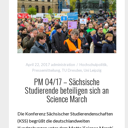
April 22, 2017
administration
Hochschulpolitik
,
Pressemitteilung
,
TU Dresden
,
Uni Leipzig
PM 04/17 – Sächsische
Studierende beteiligen sich an
Science March
Die Konferenz Sächsischer Studierendenschaften
(KSS) begrüßt die deutschlandweiten
Kundgebungen unter dem Motto ‘Science March’.