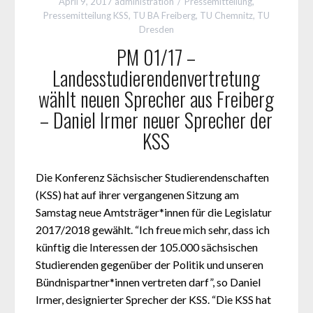
April 9, 2017
administration
Pressemitteilung
,
Pressemitteilung KSS
,
TU BA Freiberg
,
TU Chemnitz
,
TU
Dresden
PM 01/17 –
Landesstudierendenvertretung
wählt neuen Sprecher aus Freiberg
– Daniel Irmer neuer Sprecher der
KSS
Die Konferenz Sächsischer Studierendenschaften
(KSS) hat auf ihrer vergangenen Sitzung am
Samstag neue Amtsträger*innen für die Legislatur
2017/2018 gewählt. “Ich freue mich sehr, dass ich
künftig die Interessen der 105.000 sächsischen
Studierenden gegenüber der Politik und unseren
Bündnispartner*innen vertreten darf”, so Daniel
Irmer, designierter Sprecher der KSS. “Die KSS hat