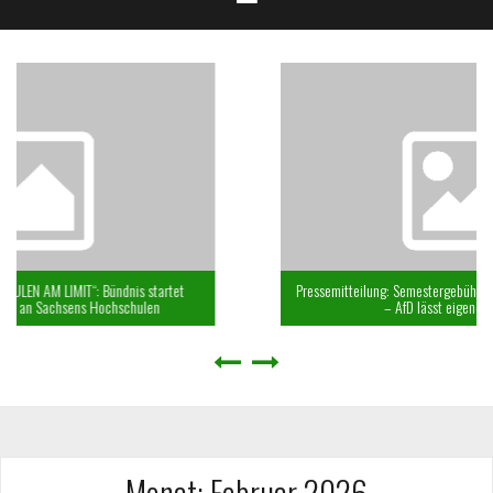
ndnis startet
Pressemitteilung: Semestergebühren für Internationale 
chschulen
– AfD lässt eigenes Gesetz hängen
Monat:
Februar 2026