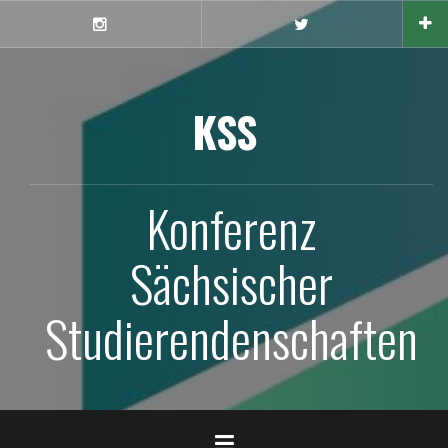
Skip
to
Instagram
X
content
KSS
Konferenz
Sächsischer
Studierendenschaften