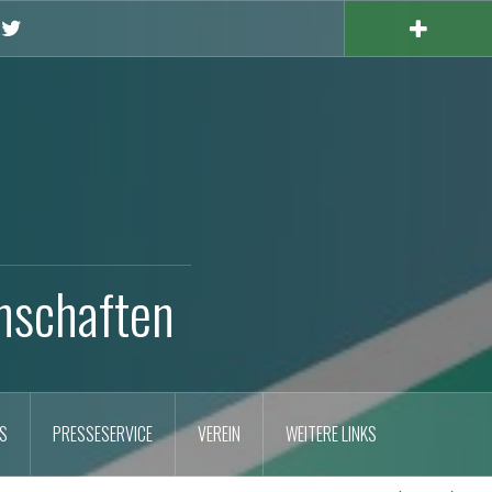
X
nschaften
S
PRESSESERVICE
VEREIN
WEITERE LINKS