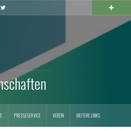
X
nschaften
S
PRESSESERVICE
VEREIN
WEITERE LINKS