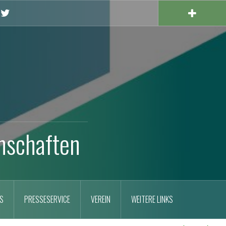
X
nschaften
S
PRESSESERVICE
VEREIN
WEITERE LINKS