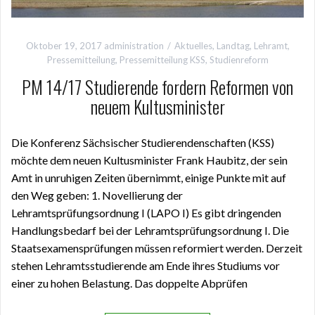
Oktober 19, 2017
administration
Aktuelles
,
Landtag
,
Lehramt
,
Pressemitteilung
,
Pressemitteilung KSS
,
Studienreform
PM 14/17 Studierende fordern Reformen von
neuem Kultusminister
Die Konferenz Sächsischer Studierendenschaften (KSS)
möchte dem neuen Kultusminister Frank Haubitz, der sein
Amt in unruhigen Zeiten übernimmt, einige Punkte mit auf
den Weg geben: 1. Novellierung der
Lehramtsprüfungsordnung I (LAPO I) Es gibt dringenden
Handlungsbedarf bei der Lehramtsprüfungsordnung I. Die
Staatsexamensprüfungen müssen reformiert werden. Derzeit
stehen Lehramtsstudierende am Ende ihres Studiums vor
einer zu hohen Belastung. Das doppelte Abprüfen