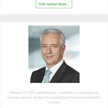
Hier weiter lesen…
Oktober 19, 2017
administration
Aktuelles
,
Hochschulgesetz
,
Landtag
,
Lehramt
,
Medizin
,
Pressemitteilung
,
Pressemitteilung KSS
,
Soziales