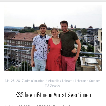
Mai 28, 2017
administration
Aktuelles
,
Lehramt
,
Lehre und Studium
,
TU Dresden
KSS begrüßt neue Amtsträger*innen