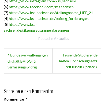
[5]
https://www.instagram.com/kss_sachsen/
[6]
https://www.facebook.com/kss.sachsen
[7]
https://www.kss-sachsen.de/stellungnahme_HEP_21
[4]
https://www.kss-sachsen.de/bafoeg_forderungen
[5]
https://www.kss-
sachsen.de/sitzungszusammenfassungen
Posted in
Aktuelles
Beitragsnavigation
Bundesverwaltungsgeri
Tausende Studierende
halten Hochschulgesetz
cht hält BAföG für
reif für ein Update
verfassungswidrig
Schreibe einen Kommentar
Kommentar
*