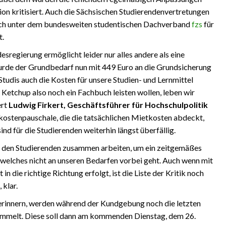
ion kritisiert. Auch die Sächsischen Studierendenvertretungen
ich unter dem bundesweiten studentischen Dachverband
fzs
für
t.
regierung ermöglicht leider nur alles andere als eine
urde der Grundbedarf nun mit 449 Euro an die Grundsicherung
 Studis auch die Kosten für unsere Studien- und Lernmittel
 Ketchup also noch ein Fachbuch leisten wollen, leben wir
ert
Ludwig Firkert, Geschäftsführer für Hochschulpolitik
kostenpauschale, die die tatsächlichen Mietkosten abdeckt,
nd für die Studierenden weiterhin längst überfällig.
it den Studierenden zusammen arbeiten, um ein zeitgemäßes
 welches nicht an unseren Bedarfen vorbei geht. Auch wenn mit
n die richtige Richtung erfolgt, ist die Liste der Kritik noch
, klar.
erinnern, werden während der Kundgebung noch die letzten
mmelt. Diese soll dann am kommenden Dienstag, dem 26.