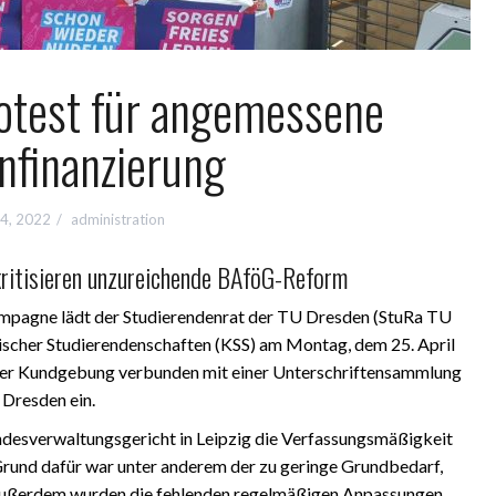
otest für angemessene
nfinanzierung
24, 2022
administration
ritisieren unzureichende BAföG-Reform
mpagne lädt der Studierendenrat der TU Dresden (StuRa TU
scher Studierendenschaften (KSS) am Montag, dem 25. April
ner Kundgebung verbunden mit einer Unterschriftensammlung
 Dresden ein.
ndesverwaltungsgericht in Leipzig die Verfassungsmäßigkeit
 Grund dafür war unter anderem der zu geringe Grundbedarf,
 Außerdem wurden die fehlenden regelmäßigen Anpassungen